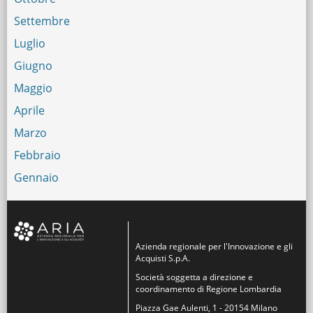
Settembre
Luglio
Giugno
Maggio
Aprile
Marzo
Febbraio
Gennaio
Azienda regionale per l'Innovazione e gli
Acquisti S.p.A.
Società soggetta a direzione e
coordinamento di Regione Lombardia
Piazza Gae Aulenti, 1 - 20154 Milano