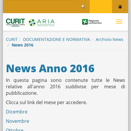
Salta
Salta al contenuto
al
contenuto
principale
Logo
Toggle
Regione
Logo
navigati
Lombardia
CURIT
DOCUMENTAZIONE E NORMATIVA
Archivio News
News 2016
News Anno 2016
In questa pagina sono contenute tutte le News
relative all'anno 2016 suddivise per mese di
pubblicazione.
Clicca sul link del mese per accedere.
Dicembre
Novembre
Ottobre