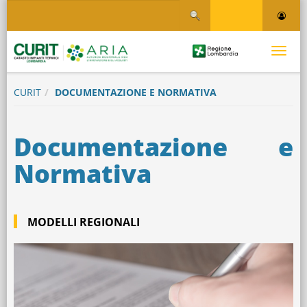
Salta
Salta al contenuto
al
contenuto
principale
Logo
Toggle
Regione
Logo
navigati
Lombardia
CURIT
DOCUMENTAZIONE E NORMATIVA
Documentazione e
Normativa
MODELLI REGIONALI