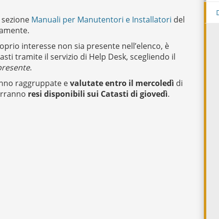
a sezione
Manuali per Manutentori e Installatori
del
camente.
proprio interesse non sia presente nell’elenco, è
sti tramite il servizio di Help Desk, scegliendo il
presente
.
ranno raggruppate e
valutate entro il mercoledì
di
verranno
resi disponibili sui Catasti di giovedì
.