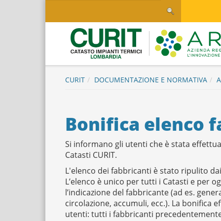
Salta
Salta al contenuto
al
contenuto
principale
Logo
CURIT
DOCUMENTAZIONE E NORMATIVA
A
Bonifica elenco f
Si informano gli utenti che è stata effettu
Catasti CURIT.
L'elenco dei fabbricanti è stato ripulito dai
L’elenco è unico per tutti i Catasti e per 
l’indicazione del fabbricante (ad es. gener
circolazione, accumuli, ecc.). La bonifica 
utenti: tutti i fabbricanti precedentement