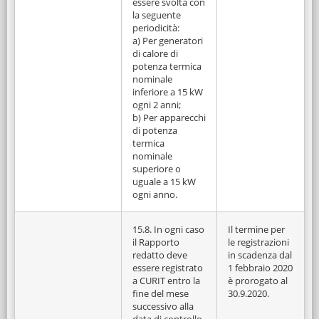
essere svolta con
la seguente
periodicità:
a) Per generatori
di calore di
potenza termica
nominale
inferiore a 15 kW
ogni 2 anni;
b) Per apparecchi
di potenza
termica
nominale
superiore o
uguale a 15 kW
ogni anno.
15.8. In ogni caso
Il termine per
il Rapporto
le registrazioni
redatto deve
in scadenza dal
essere registrato
1 febbraio 2020
a CURIT entro la
è prorogato al
fine del mese
30.9.2020.
successivo alla