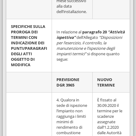
mese successivo
alla data
dell’installazione.
SPECIFICHE SULLA
PROROGA DEI
In relazione al
paragrafo 20
“Attività
TERMINI CON
ispettiva”
dell’Allegato
“Disposizioni
INDICAZIONE DEI
per l’esercizio, il controllo, la
PUNTI/PARAGRAFI
manutenzione e l’ispezione degli
DEGLI ATTI
impianti termici”
si dispone quanto
OGGETTO DI
segue:
MODIFICA
PREVISIONE
NUOVO
DGR 3965
TERMINE
4. Qualora in
È fissato al
sede di ispezione
30.09.2020 il
l’impianto non
termine per le
raggiunga i limiti
scadenze
minimi di
assegnate
rendimento di
dall’1.2.2020
combustione
dalle Autorità