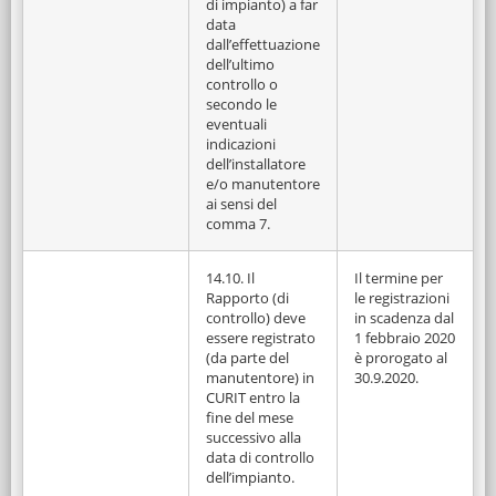
di impianto) a far
data
dall’effettuazione
dell’ultimo
controllo o
secondo le
eventuali
indicazioni
dell’installatore
e/o manutentore
ai sensi del
comma 7.
14.10. Il
Il termine per
Rapporto (di
le registrazioni
controllo) deve
in scadenza dal
essere registrato
1 febbraio 2020
(da parte del
è prorogato al
manutentore) in
30.9.2020.
CURIT entro la
fine del mese
successivo alla
data di controllo
dell’impianto.