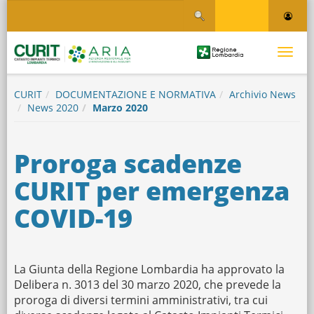
Salta
Salta al contenuto
al
contenuto
principale
Logo
Toggle
Regione
Logo
navigati
Lombardia
CURIT
DOCUMENTAZIONE E NORMATIVA
Archivio News
News 2020
Marzo 2020
Proroga scadenze
CURIT per emergenza
COVID-19
La Giunta della Regione Lombardia ha approvato la
Delibera n. 3013 del 30 marzo 2020, che prevede la
proroga di diversi termini amministrativi, tra cui