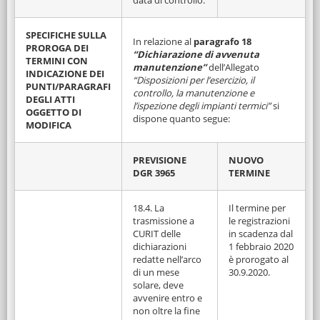
data di controllo.
SPECIFICHE SULLA
In relazione al
paragrafo 18
PROROGA DEI
“Dichiarazione di avvenuta
TERMINI CON
manutenzione”
dell’Allegato
INDICAZIONE DEI
“Disposizioni per l’esercizio, il
PUNTI/PARAGRAFI
controllo, la manutenzione e
DEGLI ATTI
l’ispezione degli impianti termici”
si
OGGETTO DI
dispone quanto segue:
MODIFICA
PREVISIONE
NUOVO
DGR 3965
TERMINE
18.4. La
Il termine per
trasmissione a
le registrazioni
CURIT delle
in scadenza dal
dichiarazioni
1 febbraio 2020
redatte nell’arco
è prorogato al
di un mese
30.9.2020.
solare, deve
avvenire entro e
non oltre la fine