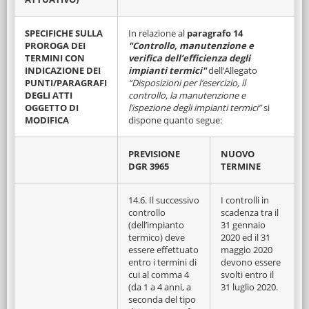
SPECIFICHE SULLA
In relazione al
paragrafo 14
PROROGA DEI
"Controllo, manutenzione e
TERMINI CON
verifica dell’efficienza degli
INDICAZIONE DEI
impianti termici"
dell’Allegato
PUNTI/PARAGRAFI
“Disposizioni per l’esercizio, il
DEGLI ATTI
controllo, la manutenzione e
OGGETTO DI
l’ispezione degli impianti termici”
si
MODIFICA
dispone quanto segue:
PREVISIONE
NUOVO
DGR 3965
TERMINE
14.6. Il successivo
I controlli in
controllo
scadenza tra il
(dell’impianto
31 gennaio
termico) deve
2020 ed il 31
essere effettuato
maggio 2020
entro i termini di
devono essere
cui al comma 4
svolti entro il
(da 1 a 4 anni, a
31 luglio 2020.
seconda del tipo