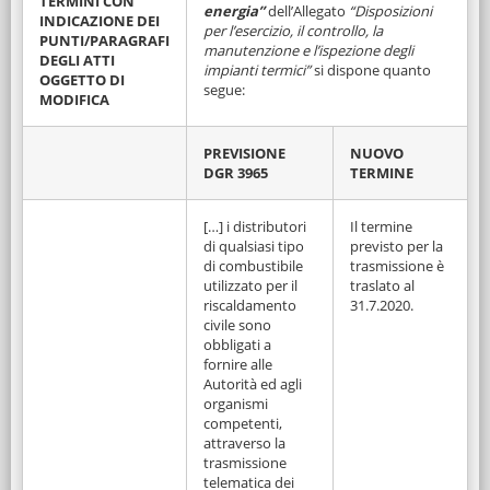
TERMINI CON
energia”
dell’Allegato
“Disposizioni
INDICAZIONE DEI
per l’esercizio, il controllo, la
PUNTI/PARAGRAFI
manutenzione e l’ispezione degli
DEGLI ATTI
impianti termici”
si dispone quanto
OGGETTO DI
segue:
MODIFICA
PREVISIONE
NUOVO
DGR 3965
TERMINE
[…] i distributori
Il termine
di qualsiasi tipo
previsto per la
di combustibile
trasmissione è
utilizzato per il
traslato al
riscaldamento
31.7.2020.
civile sono
obbligati a
fornire alle
Autorità ed agli
organismi
competenti,
attraverso la
trasmissione
telematica dei