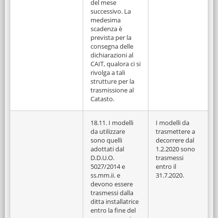
del mese
successivo. La
medesima
scadenza è
prevista per la
consegna delle
dichiarazioni al
CAIT, qualora ci si
rivolga a tali
strutture per la
trasmissione al
Catasto.
18.11. I modelli
I modelli da
da utilizzare
trasmettere a
sono quelli
decorrere dal
adottati dal
1.2.2020 sono
D.D.U.O.
trasmessi
5027/2014 e
entro il
ss.mm.ii. e
31.7.2020.
devono essere
trasmessi dalla
ditta installatrice
entro la fine del