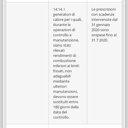
14.14. I
Le prescrizioni
generatori di
con scadenze
calore per i quali,
intervenute dal
durante le
31 gennaio
operazioni di
2020 sono
controllo e
sospese fino al
manutenzione,
31.7.2020.
siano stati
rilevati
rendimenti di
combustione
inferiori ai limiti
fissati, non
adeguabili
mediante
ulteriori
manutenzioni,
devono essere
sostituiti entro
180 giorni dalla
data del
controllo.