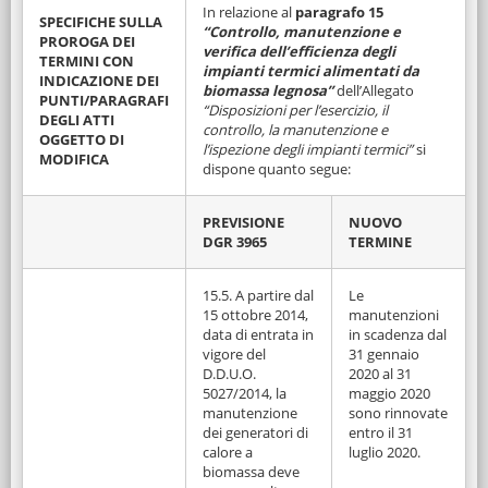
In relazione al
paragrafo 15
SPECIFICHE SULLA
“Controllo, manutenzione e
PROROGA DEI
verifica dell’efficienza degli
TERMINI CON
impianti termici alimentati da
INDICAZIONE DEI
biomassa legnosa”
dell’Allegato
PUNTI/PARAGRAFI
“Disposizioni per l’esercizio, il
DEGLI ATTI
controllo, la manutenzione e
OGGETTO DI
l’ispezione degli impianti termici”
si
MODIFICA
dispone quanto segue:
PREVISIONE
NUOVO
DGR 3965
TERMINE
15.5. A partire dal
Le
15 ottobre 2014,
manutenzioni
data di entrata in
in scadenza dal
vigore del
31 gennaio
D.D.U.O.
2020 al 31
5027/2014, la
maggio 2020
manutenzione
sono rinnovate
dei generatori di
entro il 31
calore a
luglio 2020.
biomassa deve