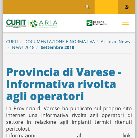
Salta
Salta al contenuto
al
contenuto
principale
Logo
Toggle
Regione
Logo
navigati
Lombardia
CURIT
DOCUMENTAZIONE E NORMATIVA
Archivio News
News 2018
Settembre 2018
Provincia di Varese -
Informativa rivolta
agli operatori
La Provincia di Varese ha publicato sul proprio sito
internet una informativa rivolta agli operatori di
settore in relazione agli impianti termici ritenuti
pericolosi.
Informazioni al link: