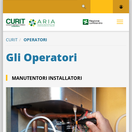
Salta
Salta al contenuto
al
contenuto
principale
Logo
Toggle
Regione
Logo
navigati
Lombardia
CURIT
OPERATORI
Gli Operatori
MANUTENTORI INSTALLATORI