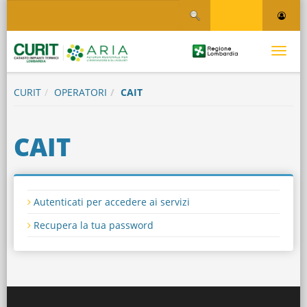
Salta
Salta al contenuto
al
contenuto
principale
Logo
Toggle
Regione
Logo
navigati
Lombardia
CURIT
OPERATORI
CAIT
CAIT
Autenticati per accedere ai servizi
Recupera la tua password