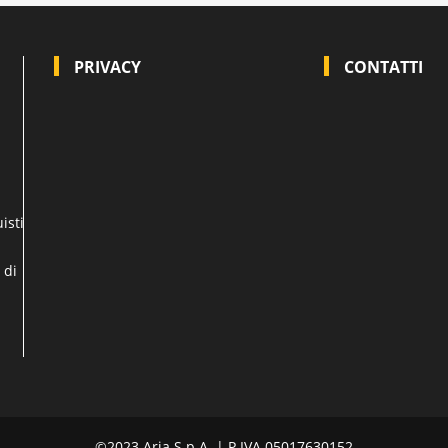
PRIVACY
CONTATTI
isti
 di
©2023 Aria S.p.A. | P.IVA 05017630152