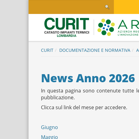
Salta
Salta al contenuto
al
contenuto
principale
Logo
CURIT
DOCUMENTAZIONE E NORMATIVA
A
News Anno 2026
In questa pagina sono contenute tutte l
pubblicazione.
Clicca sul link del mese per accedere.
Giugno
Maggio