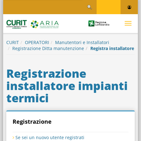
Salta
Salta al contenuto
al
contenuto
principale
Logo
Toggle
Regione
Logo
navigati
Lombardia
CURIT
OPERATORI
Manutentori e Installatori
Registrazione Ditta manutenzione
Registra installatore
Registrazione
installatore impianti
termici
Registrazione
Se sei un nuovo utente registrati