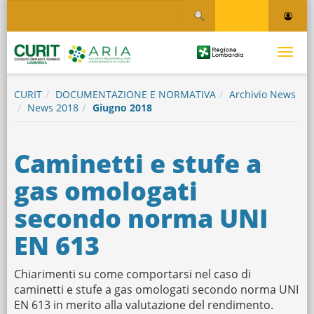
Salta
Salta al contenuto
al
contenuto
principale
Logo
Toggle
Regione
Logo
navigati
Lombardia
CURIT
DOCUMENTAZIONE E NORMATIVA
Archivio News
News 2018
Giugno 2018
Caminetti e stufe a
gas omologati
secondo norma UNI
EN 613
Chiarimenti su come comportarsi nel caso di
caminetti e stufe a gas omologati secondo norma UNI
EN 613 in merito alla valutazione del rendimento.