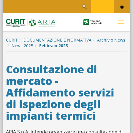
Salta
Salta al contenuto
al
contenuto
principale
Logo
Toggle
Regione
Logo
navigati
Lombardia
CURIT
DOCUMENTAZIONE E NORMATIVA
Archivio News
News 2025
Febbraio 2025
Consultazione di
mercato -
Affidamento servizi
di ispezione degli
impianti termici
ARIA S.p.A. intende organizzare una consultazione di