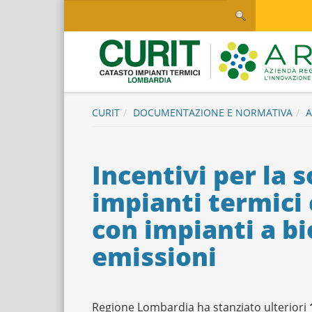
Salta
Salta al contenuto
al
contenuto
principale
Logo
CURIT
DOCUMENTAZIONE E NORMATIVA
A
Incentivi per la 
impianti termici 
con impianti a b
emissioni
Regione Lombardia ha stanziato ulteriori