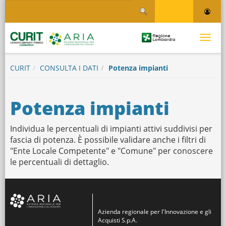
Salta
Salta al contenuto
al
contenuto
principale
Logo
Toggle
Regione
Logo
navigati
Lombardia
CURIT
CONSULTA I DATI
Potenza impianti
Potenza impianti
Individua le percentuali di impianti attivi suddivisi per
fascia di potenza. È possibile validare anche i filtri di
"Ente Locale Competente" e "Comune" per conoscere
le percentuali di dettaglio.
Azienda regionale per l'Innovazione e gli
Acquisti S.p.A.