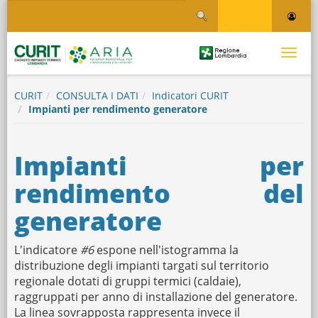
Salta
Salta al contenuto
al
contenuto
principale
Logo
Toggle
Regione
Logo
navigati
Lombardia
CURIT
CONSULTA I DATI
Indicatori CURIT
Impianti per rendimento generatore
Impianti per
rendimento del
generatore
L'indicatore
#6
espone nell'istogramma la
distribuzione degli impianti targati sul territorio
regionale dotati di gruppi termici (caldaie),
raggruppati per anno di installazione del generatore.
La linea sovrapposta rappresenta invece il