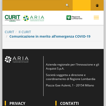
Salta
Salta al contenuto
al
contenuto
principale
Logo
Toggle
Regione
Logo
navigati
Lombardia
CURIT
Il CURIT
Comunicazione in merito all’emergenza COVID-19
Azienda regionale per l'Innovazione e gli
Acquisti S.p.A.
Società soggetta a direzione e
coordinamento di Regione Lombardia
Piazza Gae Aulenti, 1 - 20154 Milano
PRIVACY
CONTATTI