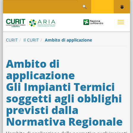
Salta
Salta al contenuto
al
contenuto
principale
Logo
Toggle
Regione
Logo
navigati
Lombardia
CURIT
Il CURIT
Ambito di applicazione
Ambito di
applicazione
Gli Impianti Termici
soggetti agli obblighi
previsti dalla
Normativa Regionale