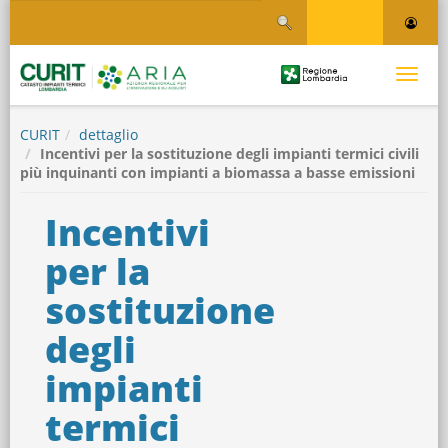
Salta
Salta al contenuto
al
contenuto
principale
Logo
Toggle
Regione
Logo
navigati
Lombardia
CURIT
dettaglio
Incentivi per la sostituzione degli impianti termici civili
più inquinanti con impianti a biomassa a basse emissioni
Incentivi
per la
sostituzione
degli
impianti
termici