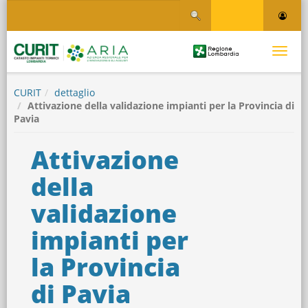
Salta
Salta al contenuto
al
contenuto
principale
Logo
Toggle
Regione
Logo
navigati
Lombardia
CURIT
dettaglio
Attivazione della validazione impianti per la Provincia di
Pavia
Attivazione
della
validazione
impianti per
la Provincia
di Pavia