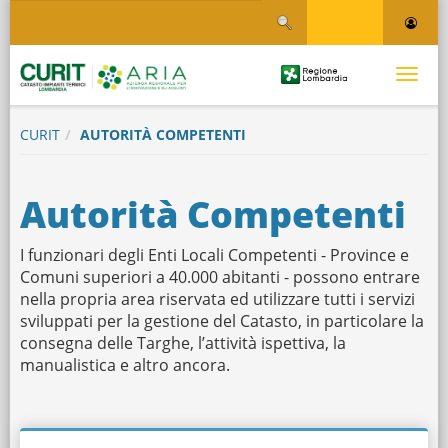
Salta
Salta al contenuto
al
contenuto
principale
Logo
Toggle
Regione
Logo
navigati
Lombardia
CURIT
AUTORITÀ COMPETENTI
Autorità Competenti
I funzionari degli Enti Locali Competenti - Province e
Comuni superiori a 40.000 abitanti - possono entrare
nella propria area riservata ed utilizzare tutti i servizi
sviluppati per la gestione del Catasto, in particolare la
consegna delle Targhe, l’attività ispettiva, la
manualistica e altro ancora.