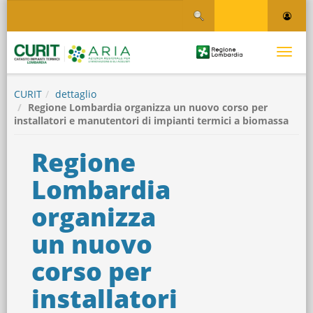
Salta
Salta al contenuto
al
contenuto
principale
Logo
Toggle
Regione
Logo
navigati
Lombardia
CURIT
dettaglio
Regione Lombardia organizza un nuovo corso per
installatori e manutentori di impianti termici a biomassa
Regione
Lombardia
organizza
un nuovo
corso per
installatori